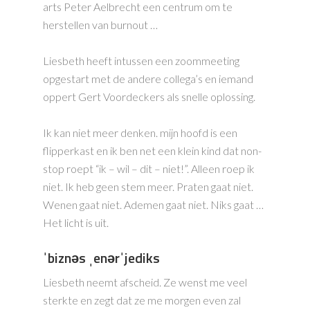
arts Peter Aelbrecht een centrum om te
herstellen van burnout …
Liesbeth heeft intussen een zoommeeting
opgestart met de andere collega’s en iemand
oppert Gert Voordeckers als snelle oplossing.
Ik kan niet meer denken. mijn hoofd is een
flipperkast en ik ben net een klein kind dat non-
stop roept “ik – wil – dit – niet!”. Alleen roep ik
niet. Ik heb geen stem meer. Praten gaat niet.
Wenen gaat niet. Ademen gaat niet. Niks gaat …
Het licht is uit.
ˈbiznəs ˌenərˈjediks
Liesbeth neemt afscheid. Ze wenst me veel
sterkte en zegt dat ze me morgen even zal